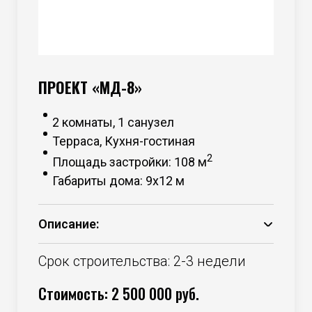
ПРОЕКТ «МД-8»
2 комнаты, 1 санузел
Терраса, Кухня-гостиная
2
Площадь застройки: 108 м
Габариты дома: 9х12 м
Описание:
Основание – брус 150*50 камерной
сушки;
Срок строительства: 2-3 недели
Каркас – брус 100*50 камерной сушки;
Стоимость: 2 500 000 руб.
Утепление – минераловатный
утеплитель 100 мм стены +