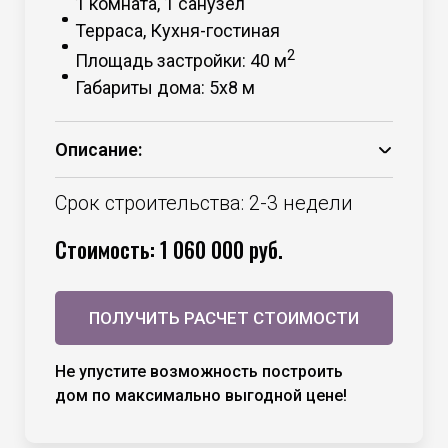
1 комната, 1 санузел
Терраса, Кухня-гостиная
2
Площадь застройки: 40 м
Габариты дома: 5х8 м
Описание:
Основание – брус 150*50 камерной
сушки;
Срок строительства: 2-3 недели
Каркас – брус 100*50 камерной сушки;
Стоимость: 1 060 000 руб.
Утепление – минераловатный
утеплитель 100 мм стены +
необходимые мембраны;
ПОЛУЧИТЬ РАСЧЕТ СТОИМОСТИ
Утепление – минераловатный
утеплитель 150 мм пол и потолок +
необходимые мембраны;
Не упустите возможность построить
Кровля – профнастил С 20, цвет на
дом по максимально выгодной цене!
выбор;
Внешняя отделка – сосна, сорт ВС,