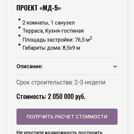
ПРОЕКТ «МД-5»
2 комнаты, 1 санузел
Терраса, Кухня-гостиная
2
Площадь застройки: 76,5 м
Габариты дома: 8,5х9 м
Описание:
Основание – брус 150*50 камерной
сушки;
Срок строительства: 2-3 недели
Каркас – брус 100*50 камерной сушки;
Стоимость: 2 050 000 руб.
Утепление – минераловатный
утеплитель 100 мм стены +
необходимые мембраны;
ПОЛУЧИТЬ РАСЧЕТ СТОИМОСТИ
Утепление – минераловатный
утеплитель 150 мм пол и потолок +
необходимые мембраны;
Не упустите возможность построить