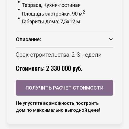
Терраса, Кухня-гостиная
2
Площадь застройки: 90 м
Габариты дома: 7,5х12 м
Описание:
Основание – брус 150*50 камерной
сушки;
Срок строительства: 2-3 недели
Каркас – брус 100*50 камерной сушки;
Стоимость: 2 330 000 руб.
Утепление – минераловатный
утеплитель 100 мм стены +
необходимые мембраны;
ПОЛУЧИТЬ РАСЧЕТ СТОИМОСТИ
Утепление – минераловатный
утеплитель 150 мм пол и потолок +
необходимые мембраны;
Не упустите возможность построить
Кровля – профнастил С 20, цвет на
дом по максимально выгодной цене!
выбор;
Внешняя отделка – сосна, сорт ВС,