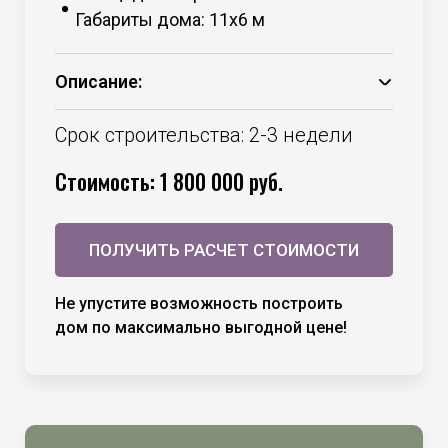
Габариты дома: 11х6 м
Описание:
Основание – брус 150*50 камерной
сушки;
Срок строительства: 2-3 недели
Каркас – брус 100*50 камерной сушки;
Стоимость: 1 800 000 руб.
Утепление – минераловатный
утеплитель 100 мм стены +
необходимые мембраны;
ПОЛУЧИТЬ РАСЧЕТ СТОИМОСТИ
Утепление – минераловатный
утеплитель 150 мм пол и потолок +
необходимые мембраны;
Не упустите возможность построить
Кровля – профнастил С 20, цвет на
дом по максимально выгодной цене!
выбор;
Внешняя отделка – сосна, сорт ВС,
профнастил С8;
Полы – листы ОСБ 22 мм;
Окна ПВХ Века ВХС 72 мм, напыление с