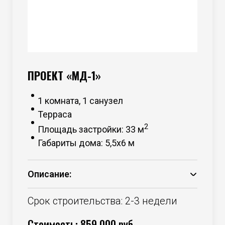
ПРОЕКТ «МД-1»
1 комната, 1 санузел
Терраса
2
Площадь застройки: 33 м
Габариты дома: 5,5х6 м
Описание:
Основание – брус 150*50 камерной
сушки;
Срок строительства: 2-3 недели
Каркас – брус 100*50 камерной сушки;
Стоимость: 859 000 руб.
Утепление – минераловатный